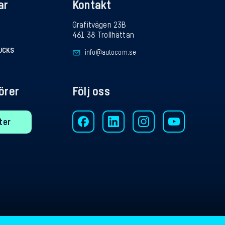
ar
Kontakt
Grafitvägen 23B
461 38 Trollhättan
RUCKS
info@autocom.se
törer
Följ oss
ter