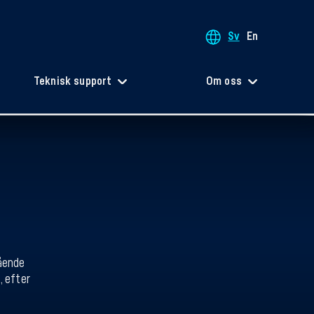
Sv
En
Teknisk support
Om oss
ående
, efter