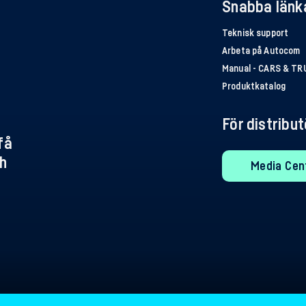
Snabba länk
Teknisk support
Arbeta på Autocom
Manual - CARS & T
Produktkatalog
För distribu
få
h
Media Cen