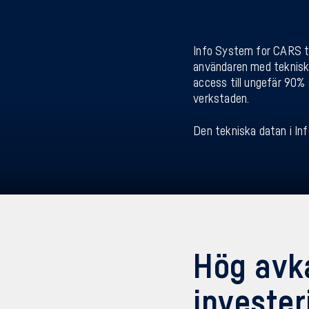
Info System for CARS ti
användaren med teknisk 
access till ungefär 90% 
verkstaden.
Den tekniska datan i In
Hög avk
investe