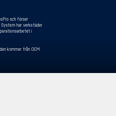
esPro och förser
o System har verkstäder
parationsarbetet i
t den kommer från OEM.