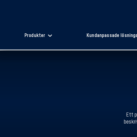
Produkter
Kundanpassade lösning
Ett p
beskri