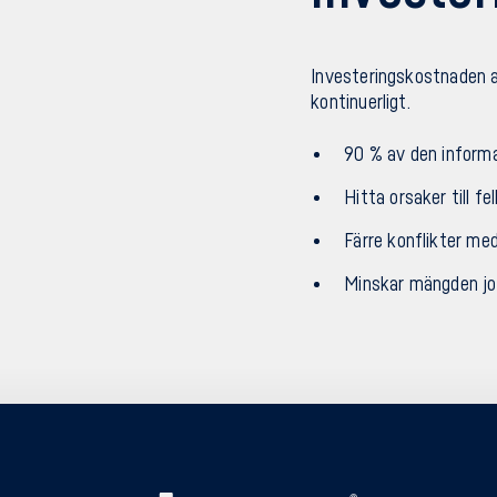
Investeringskostnaden a
kontinuerligt.
90 % av den inform
Hitta orsaker till fe
Färre konflikter me
Minskar mängden job