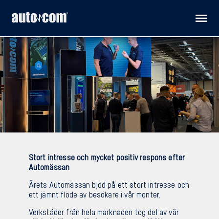
Produkter
Kundanpassade lösningar
Distributörer
Releaser
Stort intresse och mycket positiv respons efter
Automässan
Teknisk support
Årets Automässan bjöd på ett stort intresse och
ett jämnt flöde av besökare i vår monter.
Om oss
Verkstäder från hela marknaden tog del av vår