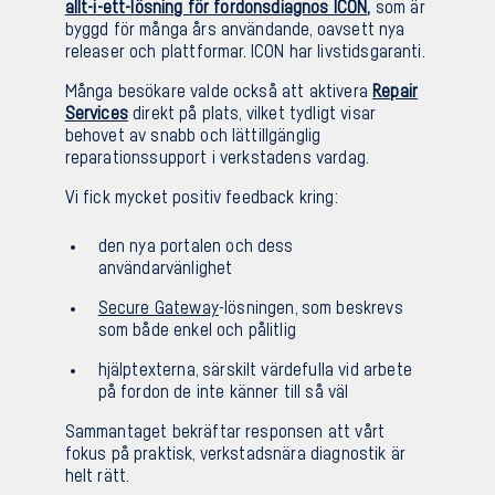
allt-i-ett-lösning för fordonsdiagnos ICON
,
som är
byggd för många års användande, oavsett nya
Sv
En
releaser och plattformar. ICON har livstidsgaranti.
Många besökare valde också att aktivera
Repair
Services
direkt på plats, vilket tydligt visar
behovet av snabb och lättillgänglig
reparationssupport i verkstadens vardag.
Vi fick mycket positiv feedback kring:
den nya portalen och dess
användarvänlighet
Secure Gateway
-lösningen, som beskrevs
som både enkel och pålitlig
hjälptexterna, särskilt värdefulla vid arbete
på fordon de inte känner till så väl
Sammantaget bekräftar responsen att vårt
fokus på praktisk, verkstadsnära diagnostik är
helt rätt.