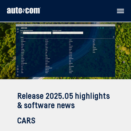
Produkter
Kundanpassade lösningar
Distributörer
Releaser
Release 2025.05 highlights
Teknisk support
& software news
Om oss
CARS