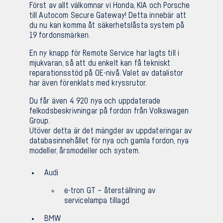
Först av allt välkomnar vi Honda, KIA och Porsche
till Autocom Secure Gateway! Detta innebär att
Sv
En
du nu kan komma åt säkerhetslåsta system på
19 fordonsmärken.
En ny knapp för Remote Service har lagts till i
mjukvaran, så att du enkelt kan få tekniskt
reparationsstöd på OE-nivå. Valet av datalistor
har även förenklats med kryssrutor.
Du får även 4 920 nya och uppdaterade
felkodsbeskrivningar på fordon från Volkswagen
Group.
Utöver detta är det mängder av uppdateringar av
databasinnehållet för nya och gamla fordon, nya
modeller, årsmodeller och system.
Audi
e-tron GT – återställning av
servicelampa tillagd
BMW