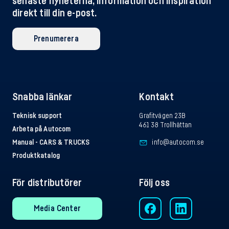
senaste nyheterna, information och inspiration
direkt till din e-post.
Prenumerera
Snabba länkar
Kontakt
Teknisk support
Grafitvägen 23B
461 38 Trollhättan
Arbeta på Autocom
Manual - CARS & TRUCKS
info@autocom.se
Produktkatalog
För distributörer
Följ oss
Media Center