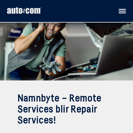
Produkter
Kundanpassade lösningar
Distributörer
Releaser
Namnbyte – Remote
Teknisk support
Services blir Repair
Services!
Om oss